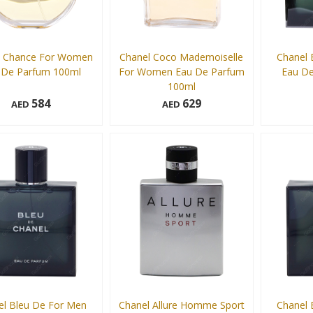
l Chance For Women
Chanel Coco Mademoiselle
Chanel 
 De Parfum 100ml
For Women Eau De Parfum
Eau De
100ml
584
629
AED
AED
100 ml
100 ml
Add to cart
Add to cart
el Bleu De For Men
Chanel Allure Homme Sport
Chanel 