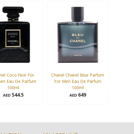
100 ml
100 ml
Add to cart
Add to cart
nel Coco Noir For
Chanel Chanel Blue Parfum
n Eau De Parfum
For Men Eau De Parfum
100ml
100ml
544.5
649
AED
AED
100 ml
Add to cart
Add to cart