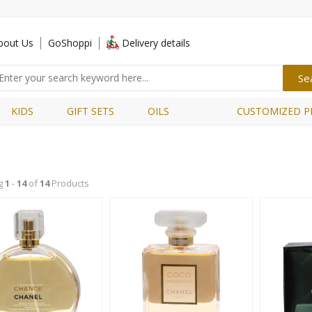
bout Us
GoShoppi
Delivery details
KIDS
GIFT SETS
OILS
CUSTOMIZED P
g
1
-
14
of
14
Products