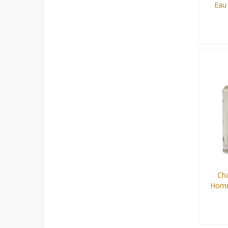
Eau
150 ml
Cha
Homm