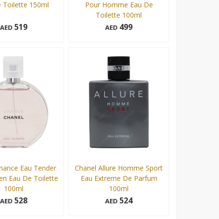
 Toilette 150ml
Pour Homme Eau De
Toilette 100ml
519
499
AED
AED
100 ml
Add to cart
Add to cart
hance Eau Tender
Chanel Allure Homme Sport
n Eau De Toilette
Eau Extreme De Parfum
100ml
100ml
528
524
AED
AED