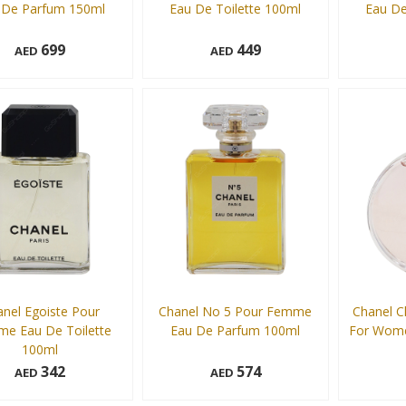
 De Parfum 150ml
Eau De Toilette 100ml
Eau De
699
449
AED
AED
100 ml
150 ml
Add to cart
Add to cart
nel Egoiste Pour
Chanel No 5 Pour Femme
Chanel C
e Eau De Toilette
Eau De Parfum 100ml
For Wome
100ml
342
574
AED
AED