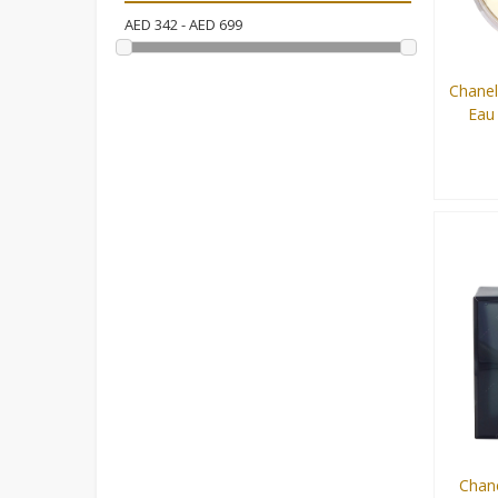
AED
342
- AED
699
Chane
Eau
100 ml
Chan