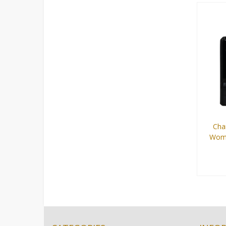
100 ml
Cha
Wome
100 ml