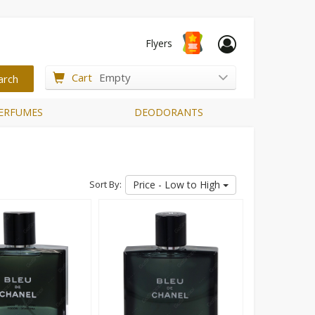
Flyers
Cart
Empty
ERFUMES
DEODORANTS
Sort By:
Price - Low to High