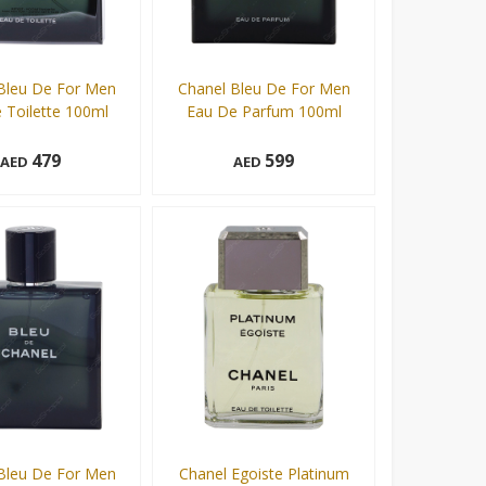
Bleu De For Men
Chanel Bleu De For Men
 Toilette 100ml
Eau De Parfum 100ml
479
599
AED
AED
100 ml
Add to cart
Add to cart
Bleu De For Men
Chanel Egoiste Platinum