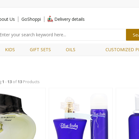
bout Us
GoShoppi
Delivery details
KIDS
GIFT SETS
OILS
CUSTOMIZED P
g
1
-
13
of
13
Products