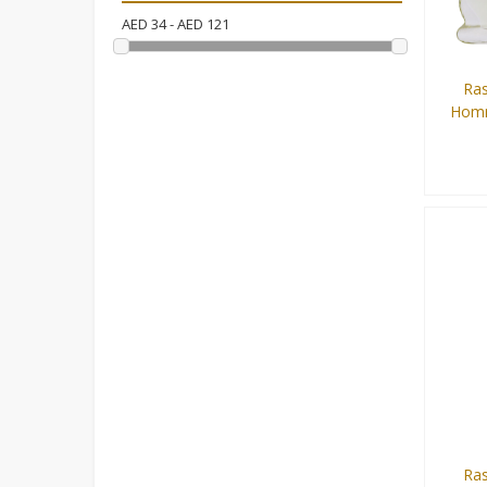
AED
34
- AED
121
Ras
Homm
100 ml
Ras