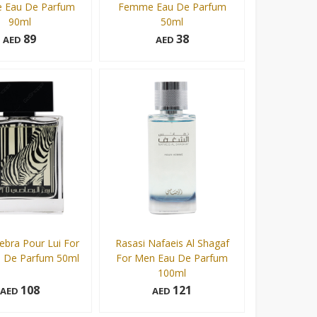
Eau De Parfum
Femme Eau De Parfum
90ml
50ml
89
38
AED
AED
50 ml
Add to cart
Add to cart
ebra Pour Lui For
Rasasi Nafaeis Al Shagaf
 De Parfum 50ml
For Men Eau De Parfum
100ml
108
121
AED
AED