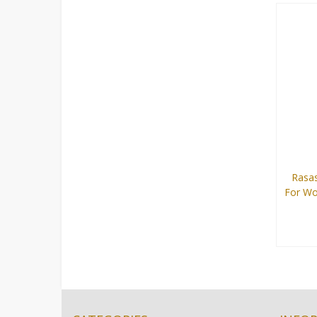
50 ml
Rasas
For W
100 ml