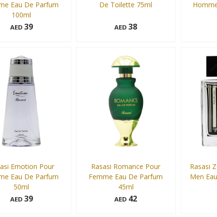
me Eau De Parfum
De Toilette 75ml
Homme 
100ml
39
38
AED
AED
75 ml
90 ml
Add to cart
Add to cart
asi Emotion Pour
Rasasi Romance Pour
Rasasi Z
me Eau De Parfum
Femme Eau De Parfum
Men Eau
50ml
45ml
39
42
AED
AED