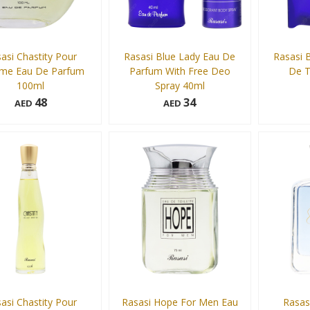
asi Chastity Pour
Rasasi Blue Lady Eau De
Rasasi 
e Eau De Parfum
Parfum With Free Deo
De T
100ml
Spray 40ml
48
34
AED
AED
40 ml
100 ml
Add to cart
Add to cart
asi Chastity Pour
Rasasi Hope For Men Eau
Rasas