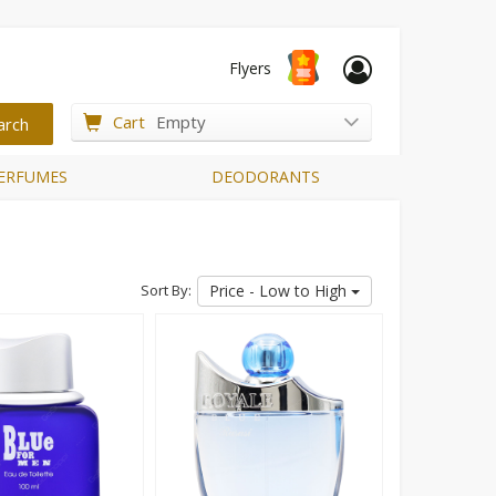
Flyers
Cart
Empty
ERFUMES
DEODORANTS
Sort By:
Price - Low to High