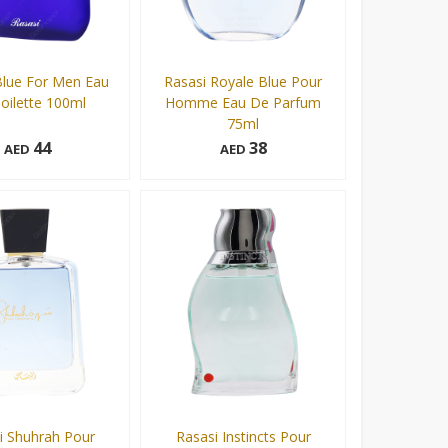
Blue For Men Eau
Rasasi Royale Blue Pour
oilette 100ml
Homme Eau De Parfum
75ml
44
38
AED
AED
75 ml
Add to cart
Add to cart
i Shuhrah Pour
Rasasi Instincts Pour