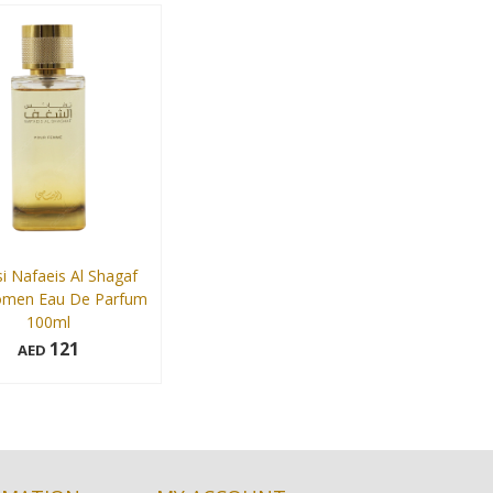
45 ml
50 ml
Add to cart
Add to cart
i Nafaeis Al Shagaf
omen Eau De Parfum
100ml
121
AED
Add to cart